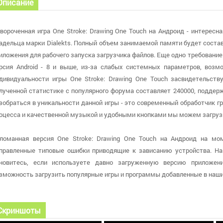
Описание
вороченная игра One Stroke: Drawing One Touch на Андроид - интересн
адельца марки Dialekts. Полный объем занимаемой памяти будет соста
иложения для рабочего запуска загрузчика файлов. Еще одно требование
рсия Android - 8 и выше, из-за слабых системных параметров, воз
дивидуальности игры One Stroke: Drawing One Touch засвидетельств
лученной статистике с популярного форума составляет 240000, поддер
зобраться в уникальности данной игры - это современный обработчик 
оцесса и качественной музыкой и удобными кнопками мы можем загруз
ломанная версия One Stroke: Drawing One Touch на Андроид на мом
правленные типовые ошибки приводящие к зависанию устройства. На с
новитесь, если используете давно загруженную версию приложен
зможность загрузить популярные игры и программы добавленные в наши
Скриншоты