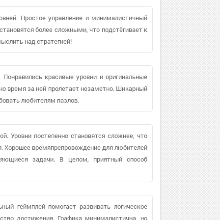
ровней. Простое управление и минималистичный
становятся более сложными, что подстёгивает к
ыслить над стратегией!
 Понравились красивые уровни и оригинальные
 но время за ней пролетает незаметно. Шикарный
бовать любителям пазлов.
ой. Уровни постепенно становятся сложнее, что
ая. Хорошее времяпрепровождение для любителей
ряющиеся задачи. В целом, приятный способ
ьный геймплей помогает развивать логическое
ство достижения. Графика минималистична, но