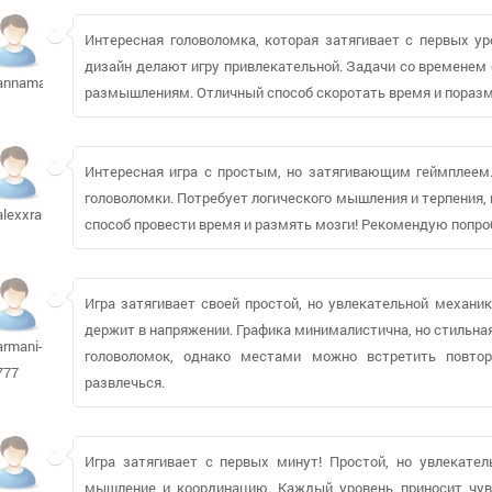
Интересная головоломка, которая затягивает с первых у
дизайн делают игру привлекательной. Задачи со временем 
annamay14488
размышлениям. Отличный способ скоротать время и поразм
Интересная игра с простым, но затягивающим геймплеем.
головоломки. Потребует логического мышления и терпения,
alexxram
способ провести время и размять мозги! Рекомендую попро
Игра затягивает своей простой, но увлекательной механик
держит в напряжении. Графика минималистична, но стильн
armani-
головоломок, однако местами можно встретить повто
777
развлечься.
Игра затягивает с первых минут! Простой, но увлекател
мышление и координацию. Каждый уровень приносит чув