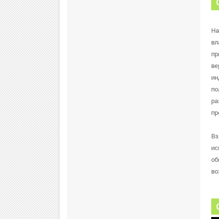
На
вл
пр
ве
ин
по
ра
пр
Вз
ис
об
во