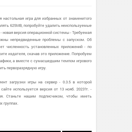
ая настольная игра для избранных от знаменитого
влять 625MB, попробуйте удалить неиспользуемые
 - новая версия операционной системы - Требуемая
можны непредвиденные проблемы с запуском. Об
ует численность установленных приложений - по
жите издателя, скачав это приложение. Попробуем
графики, а вместе с сумасшедшим темпом игрового
ить перворазрядную игру.
ент загрузки игры на сервер - 0.3.5 в которой
айте используется версия от 13 нояб. 2023?г. -
ия. Станьте нашим подписчиком, чтобы иметь
х группах.