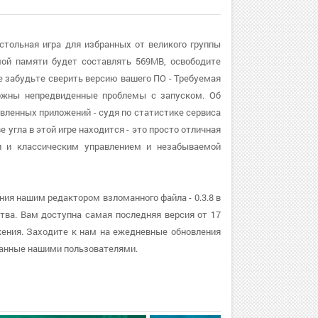
астольная игра для избранных от великого группы
ой памяти будет составлять 569MB, освободите
е забудьте сверить версию вашего ПО - Требуемая
можны непредвиденные проблемы с запуском. Об
овленных приложений - судя по статистике сервиса
 угла в этой игре находится - это просто отличная
и и классическим управлением и незабываемой
ения нашим редактором взломанного файла - 0.3.8 в
ва. Вам доступна самая последняя версия от 17
ожения. Заходите к нам на ежедневные обновления
манные нашими пользователями.