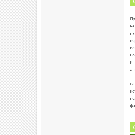
Пр
не
па
ве
ис
на
и 
ат
Вз
ко
но
фа