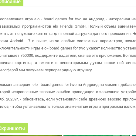
Описание
ославленная игра elo - board games for two на Андроид - интересная н
зависимых программистов elo Friends GmbH. Полный объем занимаем
мять от ненужного контента для полной загрузки данного приложения. Н
рсия Android - 7 и выше, из-за слабых системных параметров, воз
ключительности игры elo - board games for two укажет количество устан
считывает 760000, поддержите издателя, скачав это приложение. Во главе
сочная картинка, а вместе с неповторимым духом сюжетной лини
мосферой мы получаем перворазрядную игрушку.
ломанная версия elo - board games for two на Андроид на момент добавл
торой исправленные типовые ошибки приводящие к зависанию устройст
яб. 2023?г. - обновитесь, если установили себе древнюю версию прил
йлов, чтобы устанавливать только знаменитые игры и программы взло
Скриншоты