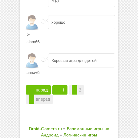
хорошо
b-
slam664
Хорошая игра для детей
annav08
назад
1
2
вперед
Droid-Gamers.ru
»
Взломанные игры на
Андроид
»
Логические игры