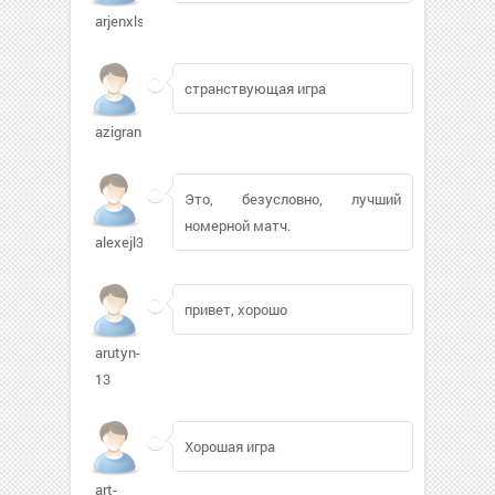
arjenxlsb
странствующая игра
azigran541
Это, безусловно, лучший
номерной матч.
alexejl392
привет, хорошо
arutyn-
13
Хорошая игра
art-