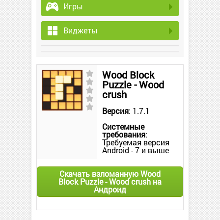
Игры
Виджеты
Wood Block
Puzzle - Wood
crush
Версия
: 1.7.1
Системные
требования
:
Требуемая версия
Android - 7 и выше
Скачать взломанную Wood
Block Puzzle - Wood crush на
Андроид