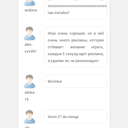
wwwwwwwwwwwwwwwwwwwwwwwwwwwwwwwwwwww
andorra123
nao instalou?
Игра очень хорошая, но в ней
очень много рекламы, которая
alex-
отбивает желание играть,
xxx991
каждые 5 секунд идет реклама,
я удаляю ее, не рекомендую!
Веселье
alinka-
15
Awnn Z? da manga
alir-