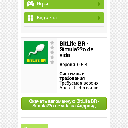
Игры
Виджеты
BitLife BR -
Simula??o de
vida
Версия
: 0.5.8
Системные
требования
:
Требуемая версия
Android - 9 и выше
Скачать взломанную BitLife BR -
Simula??o de vida на Андроид