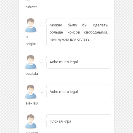
rub222
Можно было бы сделать
больше койсов свободными,
b-
чем нужно для оплаты
brigite
Acho muito legal
backdapack283
Acho muito legal
alexia88
Плохая игра
alenasm8621