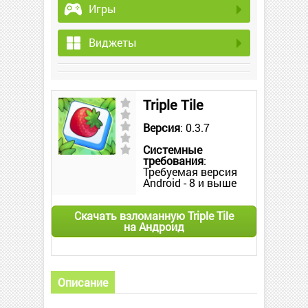
Игры
Виджеты
Triple Tile
Версия
: 0.3.7
Системные
требования
:
Требуемая версия
Android - 8 и выше
Скачать взломанную Triple Tile
на Андроид
Описание