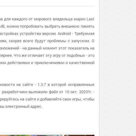
гра для каждого от мирового владельца марки Last
83MB, можно попробовать выбрать внешнюю память
астройках устройства версию Android - Требуемая
иям, скорее всего будут проблемы с запуском. О
приложений - на данный момент этот показатель на
рнее. Что же отличает эту игру от подобных - это
выми действиями и приключениями и качественной
новости на сайте - 1.3.7 в которой исправленные
азработчики выложили файл от 10 окт. 2023?г. -
ируйтесь на сайте и добавляйте свои игры, чтобы
аш электронный адрес.