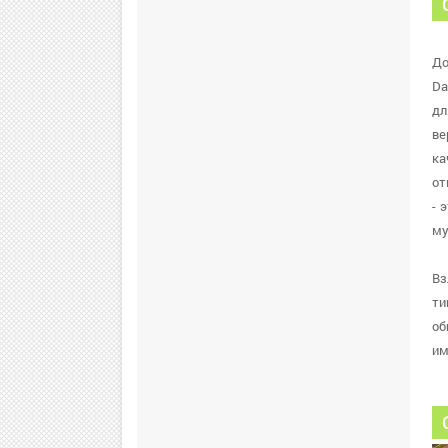
До
Da
дл
ве
ка
от
- 
му
Вз
ти
об
им