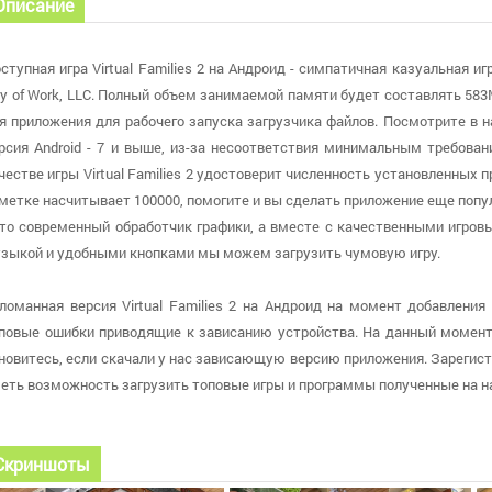
Описание
ступная игра Virtual Families 2 на Андроид - симпатичная казуальная и
y of Work, LLC. Полный объем занимаемой памяти будет составлять 5
я приложения для рабочего запуска загрузчика файлов. Посмотрите в н
рсия Android - 7 и выше, из-за несоответствия минимальным требован
честве игры Virtual Families 2 удостоверит численность установленных 
метке насчитывает 100000, помогите и вы сделать приложение еще популя
это современный обработчик графики, а вместе с качественными игро
зыкой и удобными кнопками мы можем загрузить чумовую игру.
ломанная версия Virtual Families 2 на Андроид на момент добавления 
повые ошибки приводящие к зависанию устройства. На данный момент р
новитесь, если скачали у нас зависающую версию приложения. Зарегистр
еть возможность загрузить топовые игры и программы полученные на н
Скриншоты