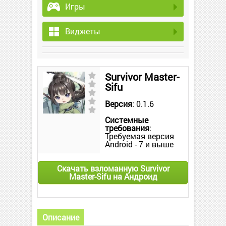
Игры
Виджеты
Survivor Master-
Sifu
Версия
: 0.1.6
Системные
требования
:
Требуемая версия
Android - 7 и выше
Скачать взломанную Survivor
Master-Sifu на Андроид
Описание