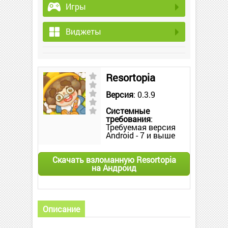
Игры
Виджеты
Resortopia
Версия
: 0.3.9
Системные
требования
:
Требуемая версия
Android - 7 и выше
Скачать взломанную Resortopia
на Андроид
Описание