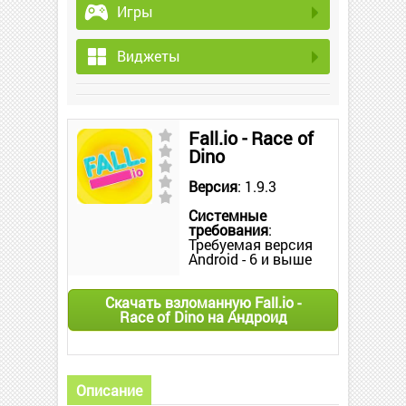
Игры
Виджеты
Fall.io - Race of
Dino
Версия
: 1.9.3
Системные
требования
:
Требуемая версия
Android - 6 и выше
Скачать взломанную Fall.io -
Race of Dino на Андроид
Описание