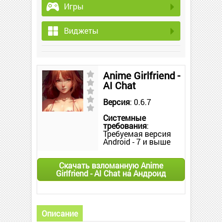
Игры
Виджеты
Anime Girlfriend -
AI Chat
Версия
: 0.6.7
Системные
требования
:
Требуемая версия
Android - 7 и выше
Скачать взломанную Anime
Girlfriend - AI Chat на Андроид
Описание