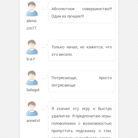
Абсолютное совершенство!!!
Один из лучших!!!
alena-
cm77
Только начал, но кажется, что
это весело.
b-a-f
Потрясающе, просто
потрясающе
balagote402
Я скачал эту игру и быстро
удалил ее. Я предпочитаю игры-
annetvbhf964
головоломки с возможностью
пропустить подсказку о том,
как правильно подбирать слова.