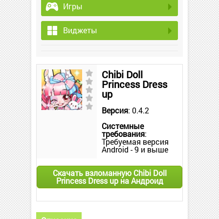
Игры
Виджеты
Chibi Doll
Princess Dress
up
Версия
: 0.4.2
Системные
требования
:
Требуемая версия
Android - 9 и выше
Скачать взломанную Chibi Doll
Princess Dress up на Андроид