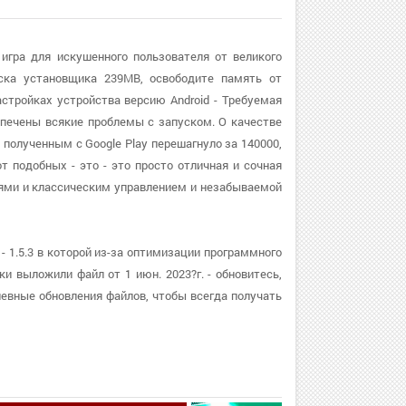
игра для искушенного пользователя от великого
уска установщика 239MB, освободите память от
астройках устройства версию Android - Требуемая
еспечены всякие проблемы с запуском. О качестве
 полученным с Google Play перешагнуло за 140000,
т подобных - это - это просто отличная и сочная
ями и классическим управлением и незабываемой
- 1.5.3 в которой из-за оптимизации программного
и выложили файл от 1 июн. 2023?г. - обновитесь,
евные обновления файлов, чтобы всегда получать