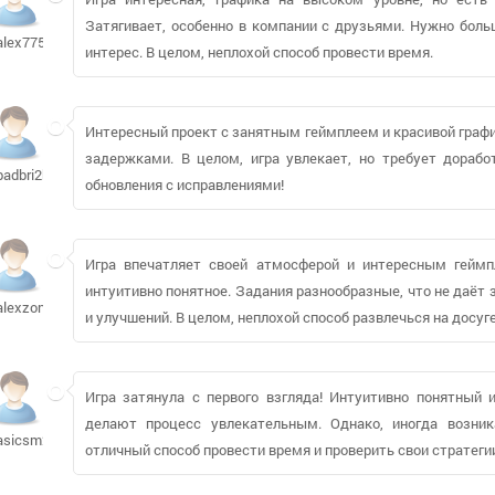
Затягивает, особенно в компании с друзьями. Нужно боль
alex77594
интерес. В целом, неплохой способ провести время.
Интересный проект с занятным геймплеем и красивой графи
задержками. В целом, игра увлекает, но требует дораб
badbri2k5
обновления с исправлениями!
Игра впечатляет своей атмосферой и интересным геймп
интуитивно понятное. Задания разнообразные, что не даёт 
alexzon81
и улучшений. В целом, неплохой способ развлечься на досуге
Игра затянула с первого взгляда! Интуитивно понятный 
делают процесс увлекательным. Однако, иногда возни
asicsm2006
отличный способ провести время и проверить свои стратеги