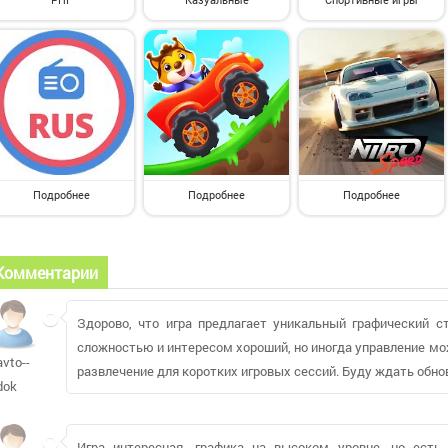
Подробнее
Подробнее
Подробнее
Комментарии
Здорово, что игра предлагает уникальный графический с
сложностью и интересом хороший, но иногда управление мо
avto--
развлечение для коротких игровых сессий. Буду ждать обно
dok
Игра интересная, графика на высоком уровне, но ест