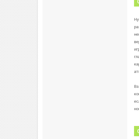
Ну
ра
не
ве
иг
гл
ка
ат
Вз
ко
ес
но