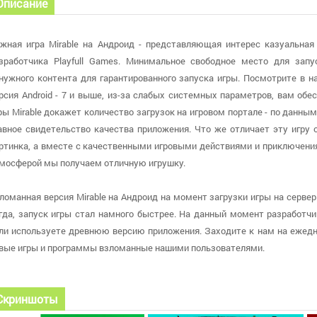
Описание
жная игра Mirable на Андроид - представляющая интерес казуальная 
зработчика Playfull Games. Минимальное свободное место для зап
нужного контента для гарантированного запуска игры. Посмотрите в н
рсия Android - 7 и выше, из-за слабых системных параметров, вам об
ры Mirable докажет количество загрузок на игровом портале - по данным
авное свидетельство качества приложения. Что же отличает эту игру о
ртинка, а вместе с качественными игровыми действиями и приключени
мосферой мы получаем отличную игрушку.
ломанная версия Mirable на Андроид на момент загрузки игры на сервер 
гда, запуск игры стал намного быстрее. На данный момент разработчик
ли используете древнюю версию приложения. Заходите к нам на ежедн
вые игры и программы взломанные нашими пользователями.
Скриншоты