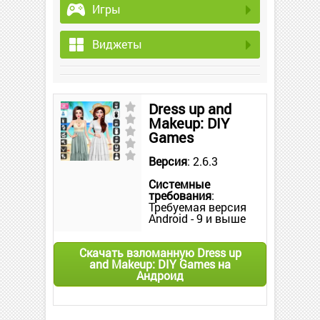
Игры
Виджеты
Dress up and
Makeup: DIY
Games
Версия
: 2.6.3
Системные
требования
:
Требуемая версия
Android - 9 и выше
Скачать взломанную Dress up
and Makeup: DIY Games на
Андроид