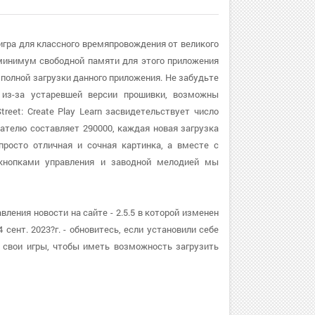
я игра для классного времяпровождения от великого
 минимум свободной памяти для этого приложения
олной загрузки данного приложения. Не забудьте
 из-за устаревшей версии прошивки, возможны
eet: Create Play Learn засвидетельствует число
зателю составляет 290000, каждая новая загрузка
просто отличная и сочная картинка, а вместе с
кнопками управления и заводной мелодией мы
вления новости на сайте - 2.5.5 в которой изменен
сент. 2023?г. - обновитесь, если установили себе
 свои игры, чтобы иметь возможность загрузить