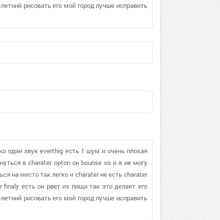
4-летний рисовать его мой город лучше исправить
ко один звук everthig есть 1 шум и очень плохая
уться в charater opton он bounse из и я не могу
ся на место так легко и charater не есть charater
 finaly есть он рвет из пищи так это делает его
4-летний рисовать его мой город лучше исправить