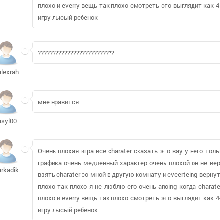
плохо и everry вещь так плохо смотреть это выглядит как 
игру лысый ребенок
??????????????????????????
alexraher
мне нравится
asyl00
Очень плохая игра все charater сказать это вау у него толь
графика очень медленный характер очень плохой он не верн
arkadik2996
взять charater со мной в другую комнату и eveerteing вернуть
плохо так плохо я не люблю его очень anoing когда charater
плохо и everry вещь так плохо смотреть это выглядит как 
игру лысый ребенок