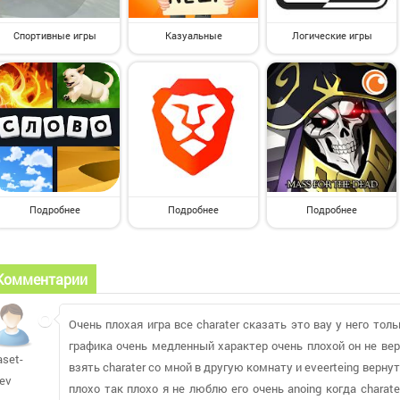
Спортивные игры
Казуальные
Логические игры
Подробнее
Подробнее
Подробнее
Комментарии
Очень плохая игра все charater сказать это вау у него толь
графика очень медленный характер очень плохой он не верн
aset-
взять charater со мной в другую комнату и eveerteing вернуть
lev
плохо так плохо я не люблю его очень anoing когда charater