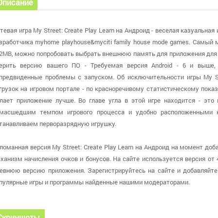
Описание
тевая игра My Street: Create Play Learn на Андроид - веселая казуальна
зработчика myhome playhouse&myciti family house mode games. Самый
2MB, можно попробовать выбрать внешнюю память для приложения для п
ерить версию вашего ПО - Требуемая версия Android - 6 и выше,
предвиденные проблемы с запуском. Об исключительности игры My Str
грузок на игровом портале - по красноречивому статистическому пока
лает приложение лучше. Во главе угла в этой игре находится - это 
масшедшим темпом игрового процесса и удобно расположенными 
танавливаем перворазрядную игрушку.
ломанная версия My Street: Create Play Learn на Андроид на момент доба
ханизм начисления очков и бонусов. На сайте используется версия от 4 
евнюю версию приложения. Зарегистрируйтесь на сайте и добавляйте
пулярные игры и программы найденные нашими модераторами.
Скриншоты