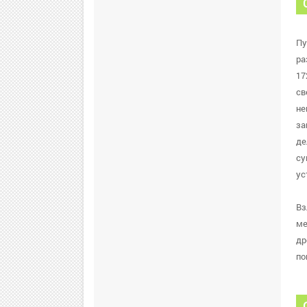
Пу
ра
17
св
не
за
де
су
ус
Вз
ме
др
по