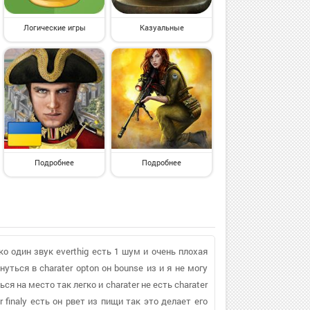
Логические игры
Казуальные
Подробнее
Подробнее
ко один звук everthig есть 1 шум и очень плохая
уться в charater opton он bounse из и я не могу
ся на место так легко и charater не есть charater
 finaly есть он рвет из пищи так это делает его