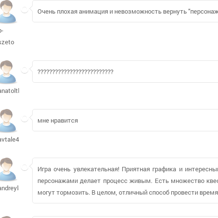
Очень плохая анимация и невозможность вернуть "персонаж
b-
szeto
??????????????????????????
anatoltk215
мне нравится
avtale477
Игра очень увлекательная! Приятная графика и интересн
персонажами делает процесс живым. Есть множество квест
andreyl819
могут тормозить. В целом, отличный способ провести врем