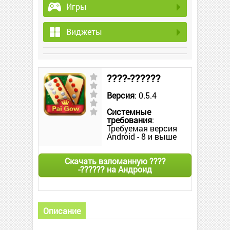
Игры
Виджеты
????-??????
Версия
: 0.5.4
Системные
требования
:
Требуемая версия
Android - 8 и выше
Скачать взломанную ????
-?????? на Андроид
Описание