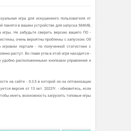
зуальная игра для искушенного пользователя от
ой памяти в вашем устройстве для запуска 584MB,
а игры. Не забудьте сверить версию вашего ПО -
 системы, очень вероятны проблемы с запуском. Об
 игровом портале - по полученной статистике с
нно растут. Во главе угла в этой игре находится -
и удобно расположенными кнопками управления и
ти на сайте - 0.3.5 в которой из-за оптимизации
ется версия от 13 окт. 2023?г. - обновитесь, если
тобы иметь возможность загрузить топовые игры