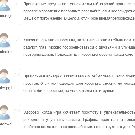
Приложение предлагает увлекательный игровой процесс с 
простое управление позволяет расслабиться и наслаждатьс
androg578
мешают погружению. В целом, отличное времяпрепровожден
Классная аркада с простым, но затягивающим геймплеем! И
радуют глаз. Можно посоревноваться с друзьями и улучша
arleckin502
повторяющейся. Подходит для коротких сессий, когда хочет
Прикольная аркада с затягиваемым геймплеем! Легко понять
простое. Отлично подходит для коротких сессий, но иног
alexpg165
если любите простые, но увлекательные игрушки!
Здорово, когда игра сочетает простоту и увлекательност
рекорды и улучшать навыки. Графика приятная, а гейм
archwebber481
особенно когда хочется расслабиться после трудного дня. 