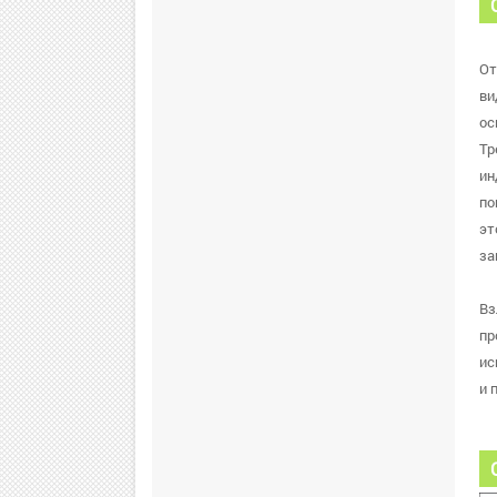
От
ви
ос
Тр
ин
по
эт
за
Вз
пр
ис
и 