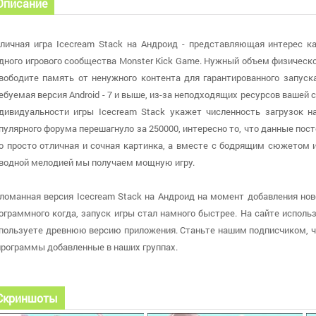
Описание
личная игра Icecream Stack на Андроид - представляющая интерес ка
дного игрового сообщества Monster Kick Game. Нужный объем физическ
вободите память от ненужного контента для гарантированного запуск
ебуемая версия Android - 7 и выше, из-за неподходящих ресурсов вашей
дивидуальности игры Icecream Stack укажет численность загрузок на
пулярного форума перешагнуло за 250000, интересно то, что данные постоя
о просто отличная и сочная картинка, а вместе с бодрящим сюжетом 
водной мелодией мы получаем мощную игру.
ломанная версия Icecream Stack на Андроид на момент добавления новос
ограммного когда, запуск игры стал намного быстрее. На сайте использу
пользуете древнюю версию приложения. Станьте нашим подписчиком, ч
программы добавленные в наших группах.
Скриншоты