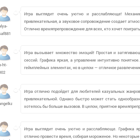
Игра выглядит очень уютно и расслабляюще! Механик
привлекательная, а звуковое сопровождение создает атмосф
alya-
Отлично времяпрепровождение для всех, кто хочет поиграть
saf881
Игра вызывает множество эмоций! Простая и затягивающ
сессий. Графика яркая, а управление интуитивно понятное
b-ht-
геймплейных элементах, но в целом — отличное развлечени
002
Игра отлично подойдет для любителей казуальных жанров
привлекательной. Однако быстро может стать однообразно
angelkandi
хотелось бы больше вызовов. В целом, приятное времяпреп
Игра выглядит очень уютно и расслабляюще. Графика я
отлично провести время, собирая мороженое. Но некоторые