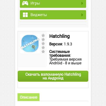
Игры
Виджеты
Hatchling
Версия
: 1.9.3
Системные
требования
:
Требуемая версия
Android - 8 и выше
Скачать взломанную Hatchling
на Андроид
Описание