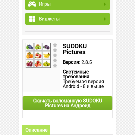
Игры
Виджеты
SUDOKU
Pictures
Версия
: 2.8.5
Системные
требования
:
Требуемая версия
Android - 8 и выше
Скачать взломанную SUDOKU
Pictures на Андроид
Описание