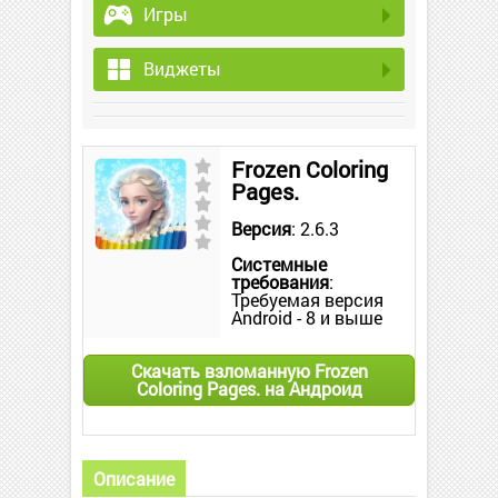
Игры
Виджеты
Frozen Coloring
Pages.
Версия
: 2.6.3
Системные
требования
:
Требуемая версия
Android - 8 и выше
Скачать взломанную Frozen
Coloring Pages. на Андроид
Описание