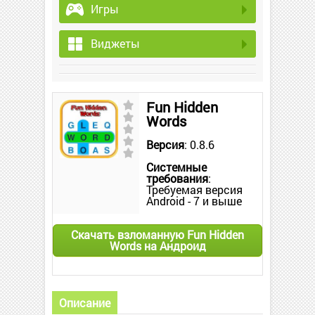
Игры
Виджеты
Fun Hidden
Words
Версия
: 0.8.6
Системные
требования
:
Требуемая версия
Android - 7 и выше
Скачать взломанную Fun Hidden
Words на Андроид
Описание