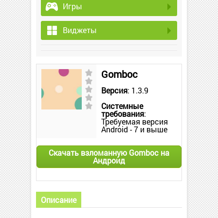
Игры
Виджеты
Gomboc
Версия
: 1.3.9
Системные
требования
:
Требуемая версия
Android - 7 и выше
Скачать взломанную Gomboc на
Андроид
Описание