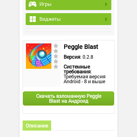
Игры
Виджеты
Peggle Blast
Версия
: 0.2.8
Системные
требования
:
Требуемая версия
Android - 8 и выше
Скачать взломанную Peggle
Blast на Андроид
Описание