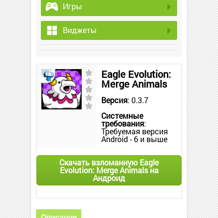
Игры
Виджеты
Eagle Evolution:
Merge Animals
Версия
: 0.3.7
Системные
требования
:
Требуемая версия
Android - 6 и выше
Скачать взломанную Eagle
Evolution: Merge Animals на
Андроид
Описание