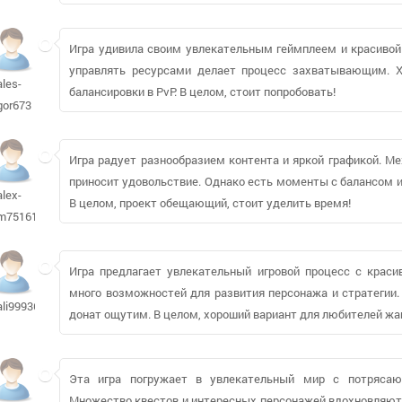
Игра удивила своим увлекательным геймплеем и красивой
управлять ресурсами делает процесс захватывающим. Х
ales-
балансировки в PvP. В целом, стоит попробовать!
gor673
Игра радует разнообразием контента и яркой графикой. Ме
приносит удовольствие. Однако есть моменты с балансом и
alex-
В целом, проект обещающий, стоит уделить время!
m75161
Игра предлагает увлекательный игровой процесс с краси
много возможностей для развития персонажа и стратегии.
ali999360
донат ощутим. В целом, хороший вариант для любителей жан
Эта игра погружает в увлекательный мир с потряса
Множество квестов и интересных персонажей вдохновляют 