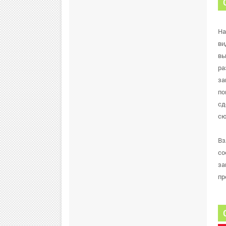
На
ви
вы
ра
за
по
сд
сю
Вз
со
за
пр