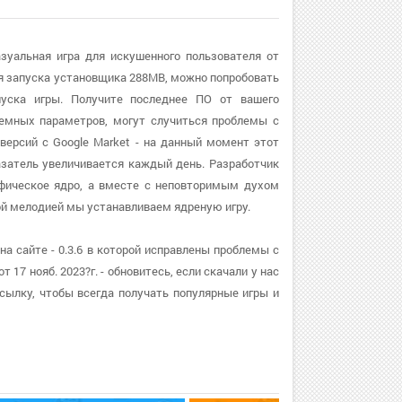
зуальная игра для искушенного пользователя от
ля запуска установщика 288MB, можно попробовать
уска игры. Получите последнее ПО от вашего
стемных параметров, могут случиться проблемы с
версий с Google Market - на данный момент этот
азатель увеличивается каждый день. Разработчик
афическое ядро, а вместе с неповторимым духом
й мелодией мы устанавливаем ядреную игру.
а сайте - 0.3.6 в которой исправлены проблемы с
17 нояб. 2023?г. - обновитесь, если скачали у нас
ылку, чтобы всегда получать популярные игры и