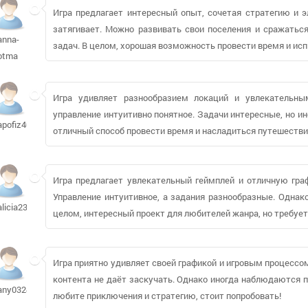
Игра предлагает интересный опыт, сочетая стратегию и э
затягивает. Можно развивать свои поселения и сражаться
anna-
задач. В целом, хорошая возможность провести время и исп
otma
Игра удивляет разнообразием локаций и увлекательны
управление интуитивно понятное. Задачи интересные, но и
apofiz400
отличный способ провести время и насладиться путешеств
Игра предлагает увлекательный геймплей и отличную граф
Управление интуитивное, а задания разнообразные. Однак
alicia2384964
целом, интересный проект для любителей жанра, но требует
Игра приятно удивляет своей графикой и игровым процессо
контента не даёт заскучать. Однако иногда наблюдаются 
any032426
любите приключения и стратегию, стоит попробовать!