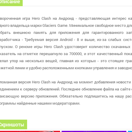
Описание
вороченная игра Hero Clash на Андроид - представляющая интерес ка
дного владельца марки Glaciers Game. Минимальное свободное место д
брать внешнюю память для приложения для гарантированного зап
зработчика - Требуемая версия Android - 8 и выше, из-за слабых си
пуском. О реноме игры Hero Clash удостоверит количество скачанных 
казатель на отметке перешагнуло за 700000, и этот качественный пок
елал упор на несколько вещей, главная из которых - это стоящее гр
жетной линии и удобно расположенными кнопками управления и заводно
ломанная версия Hero Clash на Андроид на момент добавления новости н
единением к серверу обновлений. Последнее обновление файла на сайте от 
висающую версию приложения. Обязательно подпишитесь на нашу расс
ограммы найденные нашими модераторами.
Скриншоты