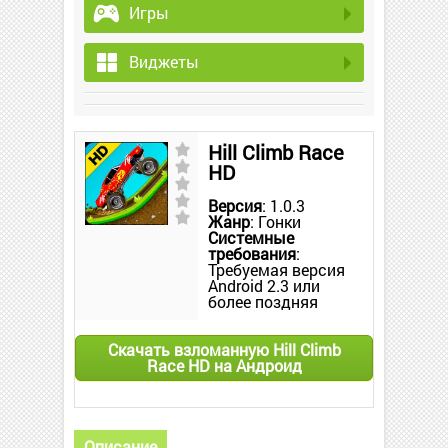
Игры
Виджеты
Hill Climb Race
HD
Версия
: 1.0.3
Жанр
: Гонки
Системные
требования
:
Требуемая версия
Android 2.3 или
более поздняя
Скачать взломанную Hill Climb
Race HD на Андроид
Описание