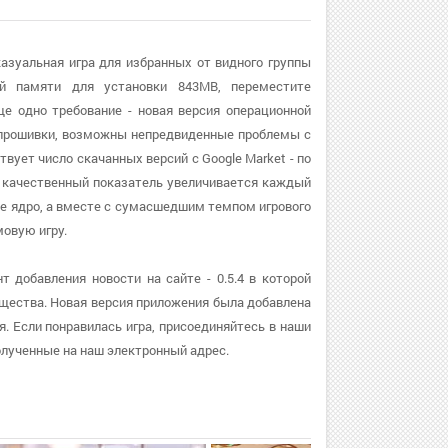
казуальная игра для избранных от видного группы
й памяти для установки 843MB, переместите
е одно требование - новая версия операционной
ии прошивки, возможны непредвиденные проблемы с
вует число скачанных версий с Google Market - по
т качественный показатель увеличивается каждый
кое ядро, а вместе с сумасшедшим темпом игрового
овую игру.
 добавления новости на сайте - 0.5.4 в которой
щества. Новая версия приложения была добавлена
ия. Если понравилась игра, присоединяйтесь в наши
олученные на наш электронный адрес.