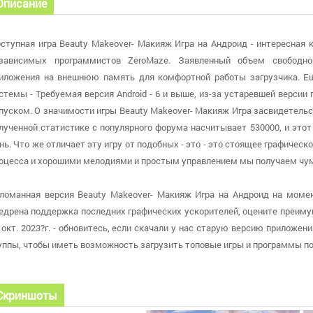
Описание
ступная игра Beauty Makeover- Макияж Игра на Андроид - интересная 
зависимых программистов ZeroMaze. Заявленный объем свободно
иложения на внешнюю память для комфортной работы загрузчика. Ещ
стемы - Требуемая версия Android - 6 и выше, из-за устаревшей верс
пуском. О значимости игры Beauty Makeover- Макияж Игра засвидетельст
лученной статистике с популярного форума насчитывает 530000, и это
нь. Что же отличает эту игру от подобных - это - это стоящее графичес
оцесса и хорошими мелодиями и простым управлением мы получаем чум
ломанная версия Beauty Makeover- Макияж Игра на Андроид на момент
едрена поддержка последних графических ускорителей, оцените преиму
 окт. 2023?г. - обновитесь, если скачали у нас старую версию приложен
уппы, чтобы иметь возможность загрузить топовые игры и программы п
Скриншоты