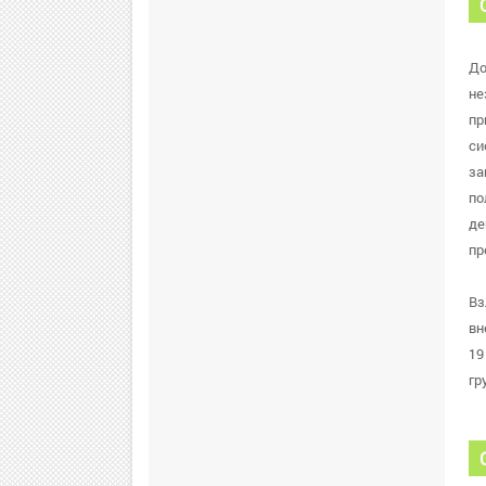
До
не
пр
си
за
по
де
пр
Вз
вн
19
гр