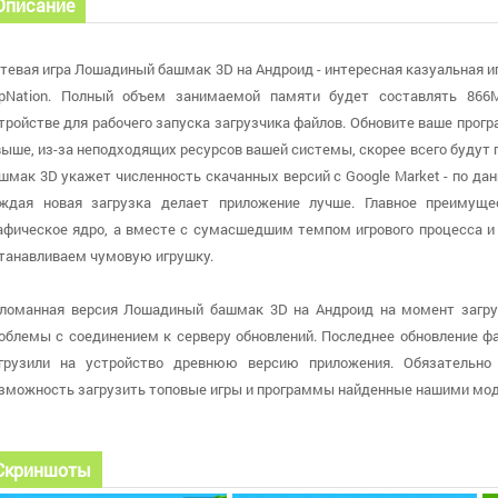
Описание
тевая игра Лошадиный башмак 3D на Андроид - интересная казуальная иг
pNation. Полный объем занимаемой памяти будет составлять 866
тройстве для рабочего запуска загрузчика файлов. Обновите ваше програ
выше, из-за неподходящих ресурсов вашей системы, скорее всего будут
шмак 3D укажет численность скачанных версий с Google Market - по дан
ждая новая загрузка делает приложение лучше. Главное преимуще
афическое ядро, а вместе с сумасшедшим темпом игрового процесса 
танавливаем чумовую игрушку.
ломанная версия Лошадиный башмак 3D на Андроид на момент загрузк
облемы с соединением к серверу обновлений. Последнее обновление файл
грузили на устройство древнюю версию приложения. Обязательно
зможность загрузить топовые игры и программы найденные нашими мо
Скриншоты