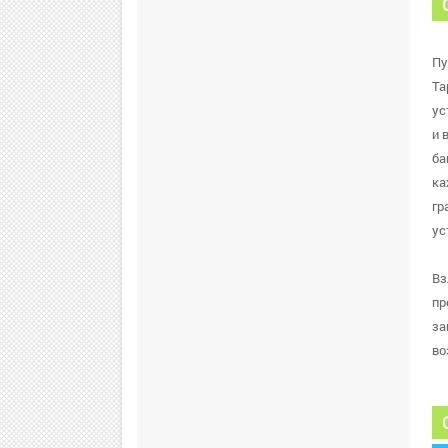
Пу
Ta
ус
и 
ба
ка
гр
ус
Вз
пр
за
во