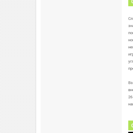
Сл
зн
по
но
не
иг
уг
пр
Вз
вн
26
на