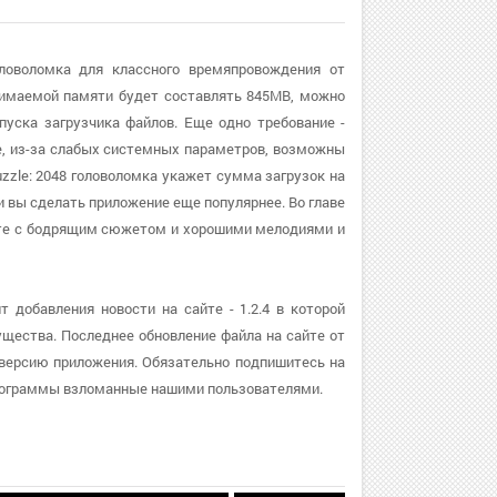
оловоломка для классного времяпровождения от
анимаемой памяти будет составлять 845MB, можно
уска загрузчика файлов. Еще одно требование -
ше, из-за слабых системных параметров, возможны
zzle: 2048 головоломка укажет сумма загрузок на
 и вы сделать приложение еще популярнее. Во главе
месте с бодрящим сюжетом и хорошими мелодиями и
 добавления новости на сайте - 1.2.4 в которой
щества. Последнее обновление файла на сайте от
ю версию приложения. Обязательно подпишитесь на
программы взломанные нашими пользователями.