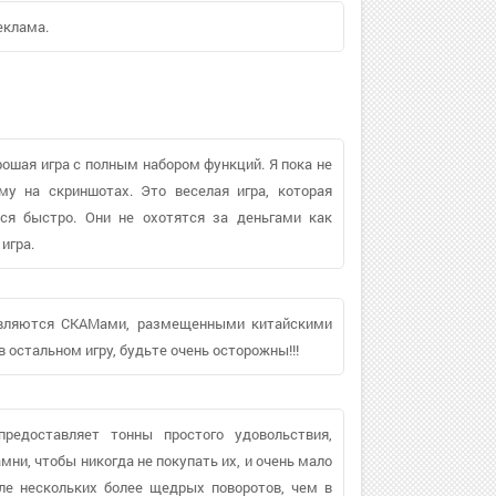
еклама.
рошая игра с полным набором функций. Я пока не
му на скриншотах. Это веселая игра, которая
тся быстро. Они не охотятся за деньгами как
игра.
 являются СКАМами, размещенными китайскими
остальном игру, будьте очень осторожны!!!
редоставляет тонны простого удовольствия,
ни, чтобы никогда не покупать их, и очень мало
ле нескольких более щедрых поворотов, чем в