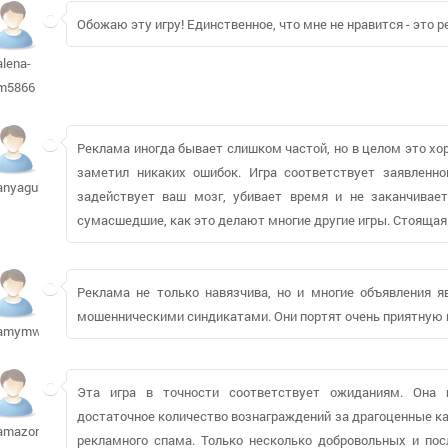
Обожаю эту игру! Единственное, что мне не нравится - это р
alena-
m5866
Реклама иногда бывает слишком частой, но в целом это хо
заметил никаких ошибок. Игра соответствует заявленно
anyagubova
задействует ваш мозг, убивает время и не заканчивае
сумасшедшие, как это делают многие другие игры. Стоящая 
Реклама не только навязчива, но и многие объявления
мошенническими синдикатами. Они портят очень приятную в 
amymwil532
Эта игра в точности соответствует ожиданиям. Она п
достаточное количество вознаграждений за драгоценные кам
amazonkkka
рекламного спама. Только несколько добровольных и пос