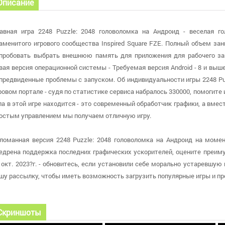
Описание
авная игра 2248 Puzzle: 2048 головоломка на Андроид - веселая г
аменитого игрового сообщества Inspired Square FZE. Полный объем з
пробовать выбрать внешнюю память для приложения для рабочего зап
вая версия операционной системы - Требуемая версия Android - 8 и вы
предвиденные проблемы с запуском. Об индивидуальности игры 2248 Pu
ровом портале - судя по статистике сервиса набралось 330000, помогите
ла в этой игре находится - это современный обработчик графики, а в
остым управлением мы получаем отличную игру.
ломанная версия 2248 Puzzle: 2048 головоломка на Андроид на момент
едрена поддержка последних графических ускорителей, оцените преиму
 окт. 2023?г. - обновитесь, если установили себе морально устаревшу
шу рассылку, чтобы иметь возможность загрузить популярные игры и 
Скриншоты