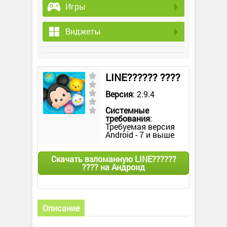
Игры
Виджеты
LINE?????? ????
Версия
: 2.9.4
Системные
требования
:
Требуемая версия
Android - 7 и выше
Скачать взломанную LINE??????
???? на Андроид
Описание