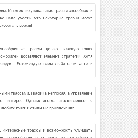
ем. Множество уникальных трасс и способности
ко надо учесть, что некоторые уровни могут
скоротать время!
разнообразные трассы делают каждую гонку
томобилей добавляют элемент стратегии. Хотя
енсирует. Рекомендую всем любителям авто и
ыми трассами. Графика неплохая, а управление
ет интерес. Однако иногда сталкиваешься с
 любите гонки и стильные приключения.
й. Интересные трассы и возможность улучшать
ает разнообразия в заданиях, но атмосфера и