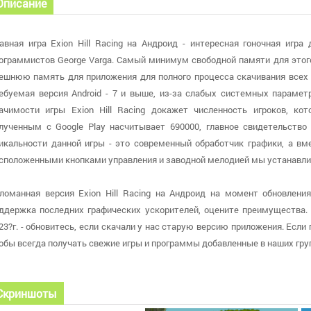
Описание
авная игра Exion Hill Racing на Андроид - интересная гоночная игр
ограммистов George Varga. Самый минимум свободной памяти для этог
ешнюю память для приложения для полного процесса скачивания всех 
ебуемая версия Android - 7 и выше, из-за слабых системных парамет
ачимости игры Exion Hill Racing докажет численность игроков, к
лученным с Google Play насчитывает 690000, главное свидетельство
икальности данной игры - это современный обработчик графики, а в
сположенными кнопками управления и заводной мелодией мы устанавлив
ломанная версия Exion Hill Racing на Андроид на момент обновления
ддержка последних графических ускорителей, оцените преимущества. 
23?г. - обновитесь, если скачали у нас старую версию приложения. Если
обы всегда получать свежие игры и программы добавленные в наших гру
Скриншоты