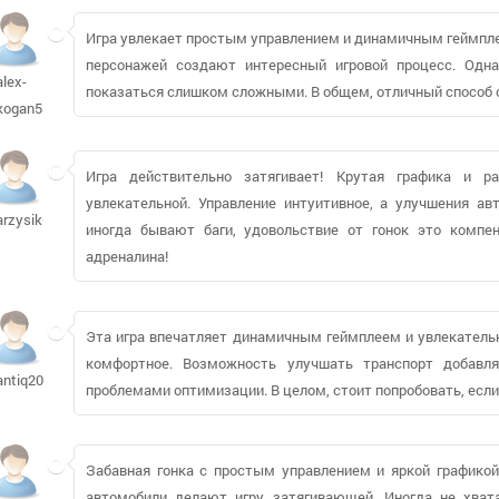
Игра увлекает простым управлением и динамичным геймпле
персонажей создают интересный игровой процесс. Одна
alex-
показаться слишком сложными. В общем, отличный способ 
kogan535
Игра действительно затягивает! Крутая графика и 
увлекательной. Управление интуитивное, а улучшения ав
arzysik683
иногда бывают баги, удовольствие от гонок это комп
адреналина!
Эта игра впечатляет динамичным геймплеем и увлекательн
комфортное. Возможность улучшать транспорт добавля
antiq2002520
проблемами оптимизации. В целом, стоит попробовать, если
Забавная гонка с простым управлением и яркой графико
автомобили делают игру затягивающей. Иногда не хват