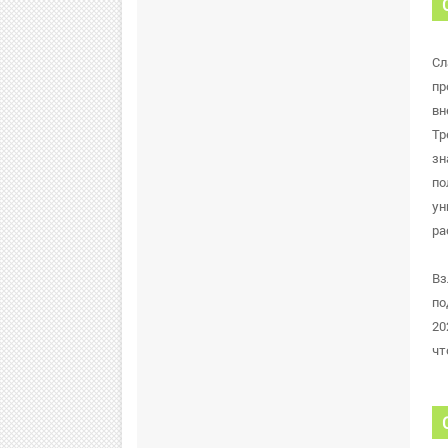
Сл
пр
вн
Тр
зн
по
ун
ра
Вз
по
20
чт