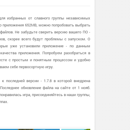
а для избранных от славного группы независимых
о приложения 652MB, можно попробовать выбрать
файлов. Не забудьте сверить версию вашего ПО -
ров, скорее всего будут проблемы с запуском. О
оторые уже установили приложение - по данным
 качества приложения. Попробуем разобраться в
месте с простым и понятным процессом и удобно
аем себе первосортную игру.
 к последней версии - 1.7.8 в которой внедрена
Последнее обновление файла на сайте от 1 нояб.
 понравилась игра, присоединяйтесь в наши группы,
ппах.