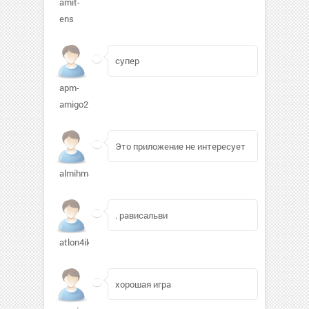
amit-
ens
супер
apm-
amigo255
Это приложение не интересует
almihmark
. рависальви
atlon4ik
хорошая игра