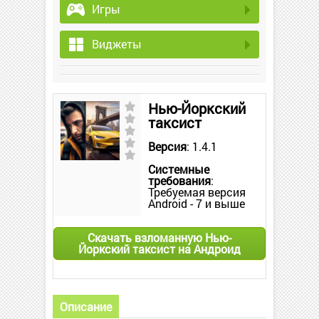
Игры
Виджеты
Нью-Йоркский
таксист
Версия
: 1.4.1
Системные
требования
:
Требуемая версия
Android - 7 и выше
Скачать взломанную Нью-
Йоркский таксист на Андроид
Описание