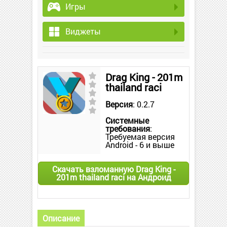
Игры
Виджеты
Drag King - 201m
thailand raci
Версия
: 0.2.7
Системные
требования
:
Требуемая версия
Android - 6 и выше
Скачать взломанную Drag King -
201m thailand raci на Андроид
Описание