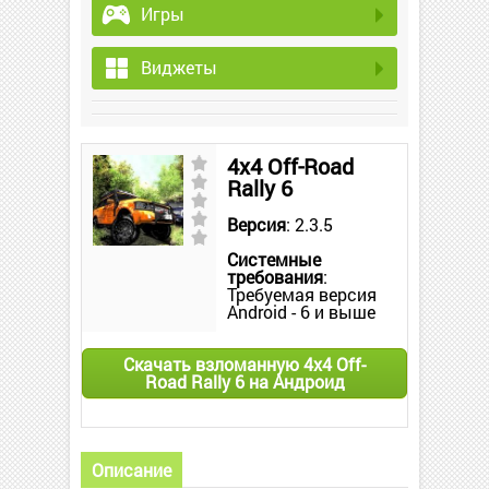
Игры
Виджеты
4x4 Off-Road
Rally 6
Версия
: 2.3.5
Системные
требования
:
Требуемая версия
Android - 6 и выше
Скачать взломанную 4x4 Off-
Road Rally 6 на Андроид
Описание