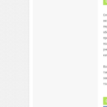
Сл
не
пе
об
пр
по
ун
ка
Вз
ти
за
то