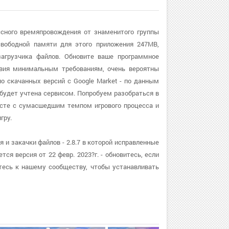
ссного времяпровождения от знаменитого группы
свободной памяти для этого приложения 247MB,
агрузчика файлов. Обновите ваше программное
ствия минимальным требованиям, очень вероятны
о скачанных версий с Google Market - по данным
 будет учтена сервисом. Попробуем разобраться в
есте с сумасшедшим темпом игрового процесса и
гру.
и закачки файлов - 2.8.7 в которой исправленные
я версия от 22 февр. 2023?г. - обновитесь, если
тесь к нашему сообществу, чтобы устанавливать