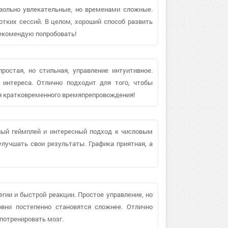
овольно увлекательные, но временами сложные.
отких сессий. В целом, хороший способ развить
Рекомендую попробовать!
остая, но стильная, управление интуитивное.
 интереса. Отлично подходит для того, чтобы
я кратковременного времяпрепровождения!
ьный геймплей и интересный подход к числовым
лучшать свои результаты. Графика приятная, а
егии и быстрой реакции. Простое управление, но
овни постепенно становятся сложнее. Отлично
 потренировать мозг.