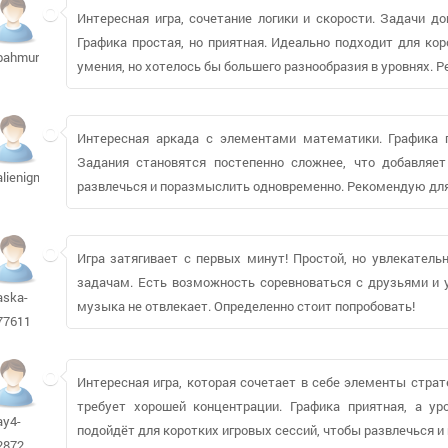
Интересная игра, сочетание логики и скорости. Задачи д
Графика простая, но приятная. Идеально подходит для кор
bahmur413
умения, но хотелось бы большего разнообразия в уровнях. 
Интересная аркада с элементами математики. Графика пр
Задания становятся постепенно сложнее, что добавляет
alienigma673
развлечься и поразмыслить одновременно. Рекомендую дл
Игра затягивает с первых минут! Простой, но увлекател
задачам. Есть возможность соревноваться с друзьями и у
aska-
музыка не отвлекает. Определенно стоит попробовать!
77611
Интересная игра, которая сочетает в себе элементы страт
требует хорошей концентрации. Графика приятная, а ур
ay4-
подойдёт для коротких игровых сессий, чтобы развлечься и
2872