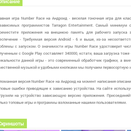
Описание
авная игра Number Race на Андроид - веселая гоночная игра для кла
зависимых программистов Tarragon Entertainment. Самый минимум 
реместите приложения на внешнюю память для рабочего запуска з
еспечение - Требуемая версия Android - 6 и выше, из-за несоответ
облемы с запуском. О значимости игры Number Race удостоверит числ
лученным с Google Play составляет 340000, кстати, ваша загрузка тоже
икальности данной игры - это современный обработчик графики, а вм
чественной музыкой и удобными кнопками мы получаем первосортную и
ломанная версия Number Race на Андроид на момент написания описания 
повые ошибки приводящие к зависанию устройства. На сайте используетс
грузили на устройство зависающую версию приложения. Присоединяй
лько топовые игры и программы взломанные нашими пользователями.
Скриншоты