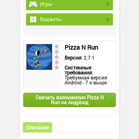
Игры
Виджеты
Pizza N Run
Версия
: 2.7.1
Системные
требования
:
Требуемая версия
Android - 7 и выше
Скачать взломанную Pizza N
Run на Андроид
Описание