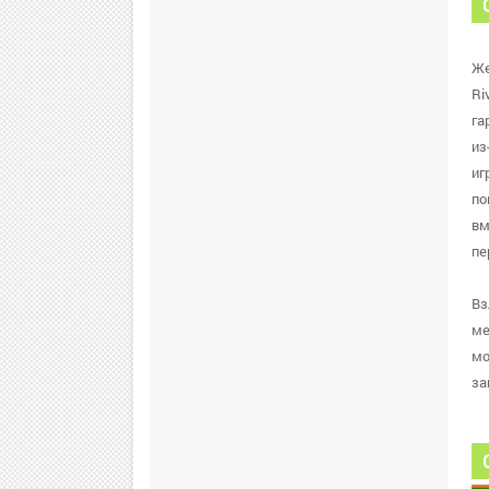
Же
Ri
га
из
иг
по
вм
пе
Вз
ме
мо
за