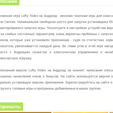
Описание
лаемая игра Lofty Rides на Андроид - веселая гоночная игра для клас
ver Canvas. Минимальное свободное место для запуска установщика 5
рантированного запуска игры. Посмотрите в настройках устройства верси
-за слабых системных параметров, очень вероятны проблемы с запуском
роков, которые уже установили приложение - судя по статистике серв
казатель увеличивается каждый день. Во главе угла в этой игре наход
есте с бодрящим сюжетом и классическим управлением и неза
рвосортную игрушку.
ломанная версия Lofty Rides на Андроид на момент написания описан
ханизм начисления очков и бонусов. На сайте используется версия от
рально устаревшую версию приложения. Зарегистрируйтесь на сайте и
грузить топовые игры и программы добавленные в наших группах.
Скриншоты