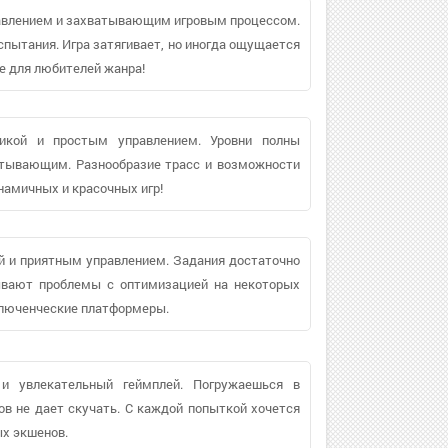
авлением и захватывающим игровым процессом.
спытания. Игра затягивает, но иногда ощущается
е для любителей жанра!
фикой и простым управлением. Уровни полны
атывающим. Разнообразие трасс и возможности
амичных и красочных игр!
ой и приятным управлением. Задания достаточно
бывают проблемы с оптимизацией на некоторых
иключенческие платформеры.
 и увлекательный геймплей. Погружаешься в
ов не дает скучать. С каждой попыткой хочется
х экшенов.