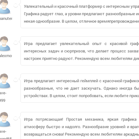
Увлекательный и красочный платформер с интересным упр
Графика радует глаз, а уровни предлагают разнообразные и
banutem243
некая однообразие. В целом, отличное времяпрепровождени
Игра предлагает увлекательный опыт с красивой гра
интересных задач и сюрпризов, что делает процесс захв
alexmouse826
настроек приятно радуют. Рекомендую всем любителям дин
Игра предлагает интересный геймплей с красочной график
разнообразные, что не дает заскучать. Однако иногда 
ave-
устройствах. В целом, стоит попробовать, если любите пр
999
Игра потрясающая! Простая механика, яркая графика
атмосферу быстро и надолго. Разнообразие уровней и враг
ave-
возвращаться снова! Рекомендую всем любителям аркадны
bond655