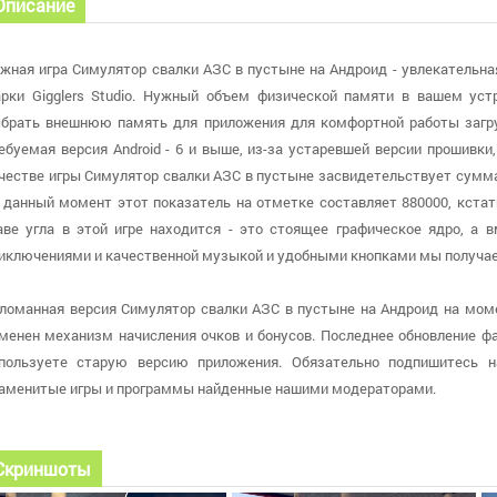
Описание
жная игра Симулятор свалки АЗС в пустыне на Андроид - увлекательна
рки Gigglers Studio. Нужный объем физической памяти в вашем уст
брать внешнюю память для приложения для комфортной работы загру
ебуемая версия Android - 6 и выше, из-за устаревшей версии прошивк
честве игры Симулятор свалки АЗС в пустыне засвидетельствует сумма
 данный момент этот показатель на отметке составляет 880000, кстат
аве угла в этой игре находится - это стоящее графическое ядро, а
иключениями и качественной музыкой и удобными кнопками мы получае
ломанная версия Симулятор свалки АЗС в пустыне на Андроид на момен
менен механизм начисления очков и бонусов. Последнее обновление файл
пользуете старую версию приложения. Обязательно подпишитесь н
аменитые игры и программы найденные нашими модераторами.
Скриншоты