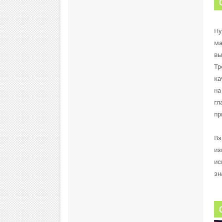
Ну
ма
вы
Тр
ка
на
гл
пр
Вз
из
ис
зн