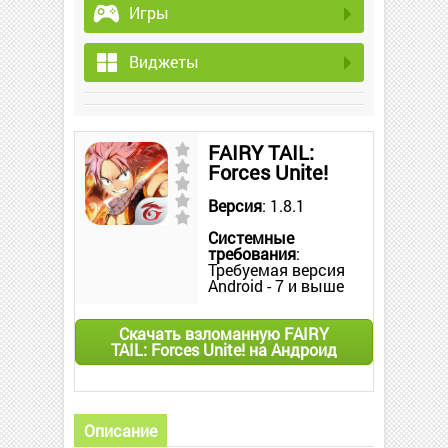
Игры
Виджеты
FAIRY TAIL:
Forces Unite!
Версия
: 1.8.1
Системные
требования
:
Требуемая версия
Android - 7 и выше
Скачать взломанную FAIRY
TAIL: Forces Unite! на Андроид
Описание