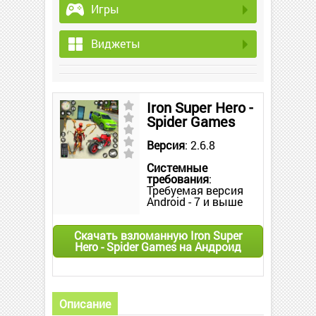
Игры
Виджеты
Iron Super Hero -
Spider Games
Версия
: 2.6.8
Системные
требования
:
Требуемая версия
Android - 7 и выше
Скачать взломанную Iron Super
Hero - Spider Games на Андроид
Описание