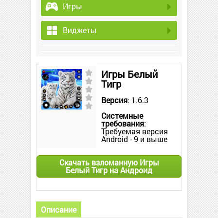
Игры
Виджеты
Игры Белый
Тигр
Версия
: 1.6.3
Системные
требования
:
Требуемая версия
Android - 9 и выше
Скачать взломанную Игры
Белый Тигр на Андроид
Описание