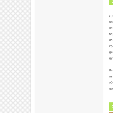
До
вл
не
ве
ис
кр
де
ду
Вз
из
об
гр