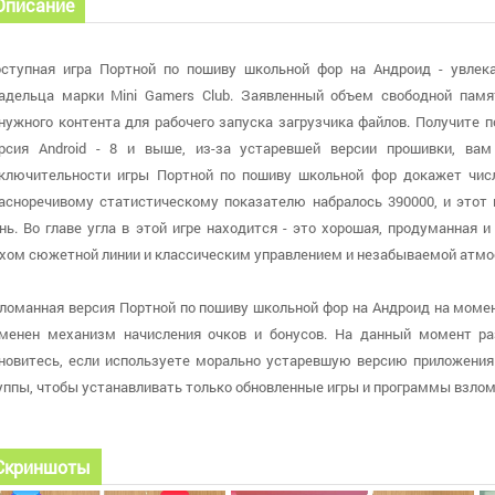
Описание
ступная игра Портной по пошиву школьной фор на Андроид - увлек
адельца марки Mini Gamers Club. Заявленный объем свободной памя
нужного контента для рабочего запуска загрузчика файлов. Получите 
рсия Android - 8 и выше, из-за устаревшей версии прошивки, ва
ключительности игры Портной по пошиву школьной фор докажет числ
асноречивому статистическому показателю набралось 390000, и этот
нь. Во главе угла в этой игре находится - это хорошая, продуманная
хом сюжетной линии и классическим управлением и незабываемой атм
ломанная версия Портной по пошиву школьной фор на Андроид на момент 
менен механизм начисления очков и бонусов. На данный момент раз
новитесь, если используете морально устаревшую версию приложения.
уппы, чтобы устанавливать только обновленные игры и программы взло
Скриншоты