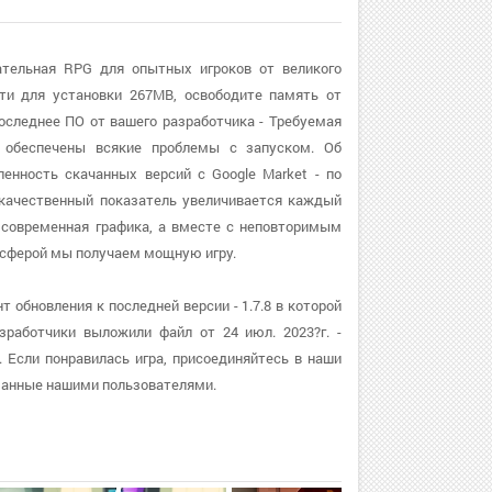
ательная RPG для опытных игроков от великого
ти для установки 267MB, освободите память от
последнее ПО от вашего разработчика - Требуемая
м обеспечены всякие проблемы с запуском. Об
енность скачанных версий с Google Market - по
 качественный показатель увеличивается каждый
 и современная графика, а вместе с неповторимым
осферой мы получаем мощную игру.
обновления к последней версии - 1.7.8 в которой
работчики выложили файл от 24 июл. 2023?г. -
 Если понравилась игра, присоединяйтесь в наши
манные нашими пользователями.