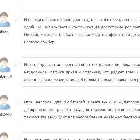
Интересное приложение для тех, кто любит создавать и 
удобный. Возможности кастомизации достаточно разнообр
alezp
Однако, хотелось бы большего количества эффектов и дет
неплохой выбор!
Игра предлагает интересный опыт создания и дизайна шко
неудобным. Графика яркая и стильная, что радует глаз. 
alvars66610
хватает разнообразия задач. В целом, неплохое времяпреп
Игра неплоха для любителей креативных симуляторов
декорирования. Графика яркая, интерфейс интуитивно поня
ali2445192
такого типа. Подходит для расслабления, но может быстро 
Игра интересная и отражает атмосферу школьной жизн