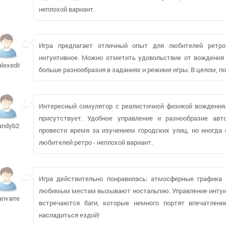
неплохой вариант.
Игра предлагает отличный опыт для любителей ретро 
интуитивное. Можно отметить удовольствие от вождения 
alexedit154
больше разнообразия в заданиях и режиме игры. В целом, п
Интересный симулятор с реалистичной физикой вождения.
присутствует. Удобное управление и разнообразие ав
andyb2206
провести время за изучением городских улиц, но иногда
любителей ретро - неплохой вариант.
Игра действительно понравилась: атмосферные графика
любимым местам вызывают ностальгию. Управление интуити
anvarrep312
встречаются баги, которые немного портят впечатлени
насладиться ездой!