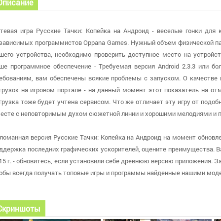
Описание
тевая игра Русские Тачки: Копейка на Андроид - веселые гонки для 
зависимых программистов Oppana Games. Нужный объем физической пам
шего устройства, необходимо проверить доступное место на устройст
ше программное обеспечение - Требуемая версия Android 2.3.3 или б
ебованиям, вам обеспечены всякие проблемы с запуском. О качестве 
грузок на игровом портале - на данный момент этот показатель на от
грузка тоже будет учтена сервисом. Что же отличает эту игру от подобн
есте с неповторимым духом сюжетной линии и хорошими мелодиями и 
ломанная версия Русские Тачки: Копейка на Андроид на момент обновлен
ддержка последних графических ускорителей, оцените преимущества. В
15 г. - обновитесь, если установили себе древнюю версию приложения. З
обы всегда получать топовые игры и программы найденные нашими мод
Скриншоты