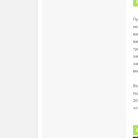
Пу
не
ва
ва
тр
за
за
вм
Вз
по
20
чт