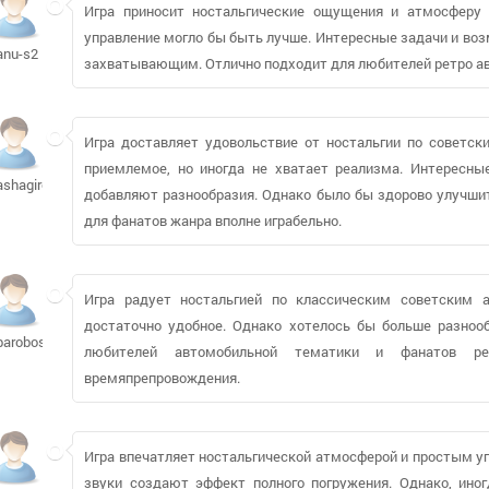
Игра приносит ностальгические ощущения и атмосферу 
управление могло бы быть лучше. Интересные задачи и во
anu-s2
захватывающим. Отлично подходит для любителей ретро а
Игра доставляет удовольствие от ностальгии по советск
приемлемое, но иногда не хватает реализма. Интересн
ashagirov588
добавляют разнообразия. Однако было бы здорово улучшит
для фанатов жанра вполне играбельно.
Игра радует ностальгией по классическим советским а
достаточно удобное. Однако хотелось бы больше разнооб
baroboso
любителей автомобильной тематики и фанатов р
времяпрепровождения.
Игра впечатляет ностальгической атмосферой и простым у
звуки создают эффект полного погружения. Однако, ино