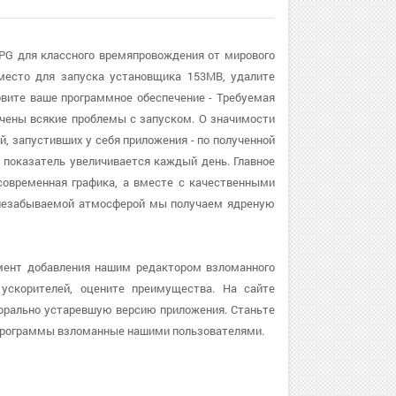
PG для классного времяпровождения от мирового
 место для запуска установщика 153MB, удалите
вите ваше программное обеспечение - Требуемая
печены всякие проблемы с запуском. О значимости
, запустивших у себя приложения - по полученной
й показатель увеличивается каждый день. Главное
современная графика, а вместе с качественными
 незабываемой атмосферой мы получаем ядреную
мент добавления нашим редактором взломанного
 ускорителей, оцените преимущества. На сайте
с морально устаревшую версию приложения. Станьте
 программы взломанные нашими пользователями.