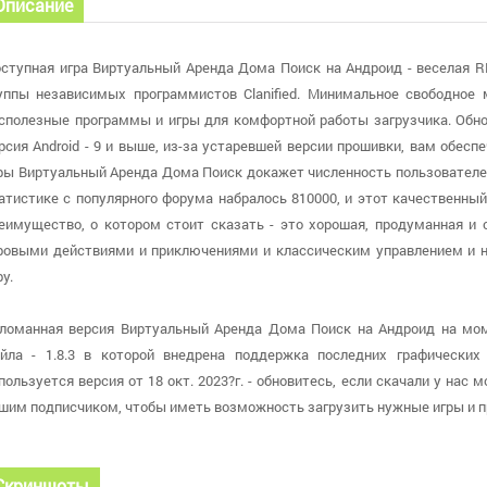
Описание
ступная игра Виртуальный Аренда Дома Поиск на Андроид - веселая R
уппы независимых программистов Clanified. Минимальное свободное
сполезные программы и игры для комфортной работы загрузчика. Обно
рсия Android - 9 и выше, из-за устаревшей версии прошивки, вам обес
ры Виртуальный Аренда Дома Поиск докажет численность пользователей
атистике с популярного форума набралось 810000, и этот качественны
еимущество, о котором стоит сказать - это хорошая, продуманная и 
ровыми действиями и приключениями и классическим управлением и
ру.
ломанная версия Виртуальный Аренда Дома Поиск на Андроид на мо
йла - 1.8.3 в которой внедрена поддержка последних графических
пользуется версия от 18 окт. 2023?г. - обновитесь, если скачали у на
шим подписчиком, чтобы иметь возможность загрузить нужные игры и
Скриншоты