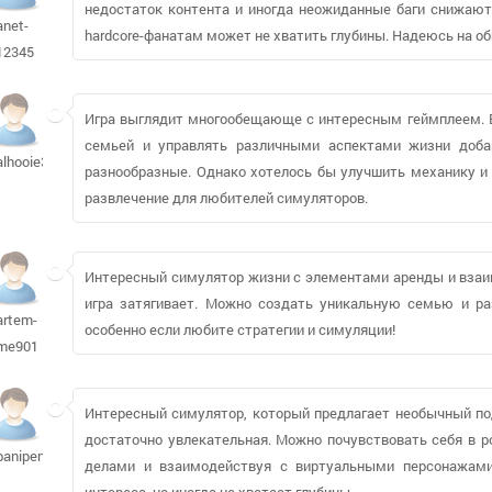
недостаток контента и иногда неожиданные баги снижают 
anet-
hardcore-фанатам может не хватить глубины. Надеюсь на об
12345
Игра выглядит многообещающе с интересным геймплеем. 
семьей и управлять различными аспектами жизни добав
alhooie373
разнообразные. Однако хотелось бы улучшить механику и 
развлечение для любителей симуляторов.
Интересный симулятор жизни с элементами аренды и взаим
игра затягивает. Можно создать уникальную семью и раз
artem-
особенно если любите стратегии и симуляции!
me901
Интересный симулятор, который предлагает необычный под
достаточно увлекательная. Можно почувствовать себя в р
banipenet808
делами и взаимодействуя с виртуальными персонажами
интереса, но иногда не хватает глубины.