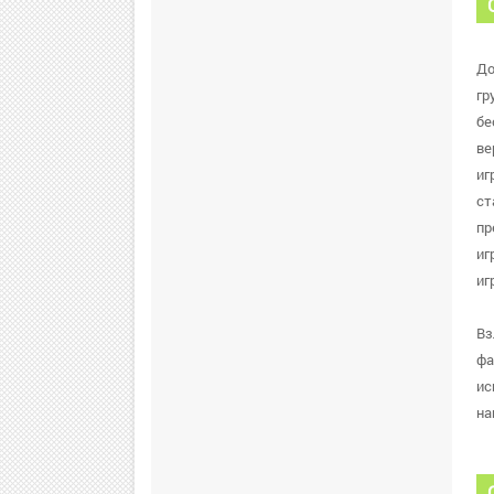
До
гр
бе
ве
иг
ст
пр
иг
иг
Вз
фа
ис
на