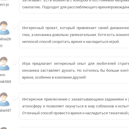
arci-jo
симпатию. Подходит для расслабляющего времяпровождени
Интересный проект, который привлекает своей динамично
глаз, а механика довольно увлекательная. Хотя есть момен
alina28-
неплохой способ скоротать время и насладиться игрой.
01
Игра предлагает интересный опыт для любителей страте
механика заставляет думать. Но хотелось бы больше конте
ass-
время, особенно в компании друзей!
mik569
Интересное приключение с захватывающими заданиями и 
атмосферу и позволяет окунуться в мир соблазнов и испыта
aloet877
Отличный способ провести время и насладиться тематикой 