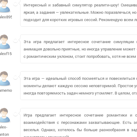
Интересный и забавный симулятор реалити-шоу! Смешив
яркая, а задания — увлекательные. Можно поразвлечься, н
alex89527
подходит для коротких игровых сессий. Рекомендую всем 
Эта игра предлагает интересное сочетание симуляции
анимация довольно приятные, но иногда управление може
alexf15q660
с романтическим уклоном, стоит попробовать, хотя не всем
Эта игра — идеальный способ посмеяться и повеселиться 
моменты делают каждую сессию неповторимой. Простое уп
arnemorch
иногда повторяемость задач немного утомляет. В целом, от
Игра предлагает интересное сочетание романтики и с
взаимодействия с персонажами захватывающие. Есть э
alex-
веселья. Однако, хотелось бы больше разнообразия в за
anton
симуляторы отношений!