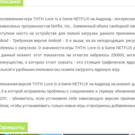
Описание
ославленная игра THTH: Love Is a Game NETFLIX на Андроид - интересна
зависимых программистов Netflix, Inc.. Заявленный объем свободной п
ступное место на устройстве для полной загрузки данного приложен
droid - Требуемая версия Android - 8 и выше, из-за неподходящих р
облемы с запуском. О значимости игры THTH: Love Is a Game NETFLIX д
 данный момент этот показатель на отметке набралось 250000, интер
еимущество, о котором стоит сказать - это стоящее графическое ядр
зыкой и удобными кнопками мы можем загрузить ядреную игру.
ломанная версия THTH: Love Is a Game NETFLIX на Андроид на момент 
3.3 в которой исправлены проблемы с соединением к серверу обновлений
23?г. - обновитесь, если установили себе зависающую версию прилож
йлов, чтобы устанавливать только новые игры и программы добавленные
Скриншоты