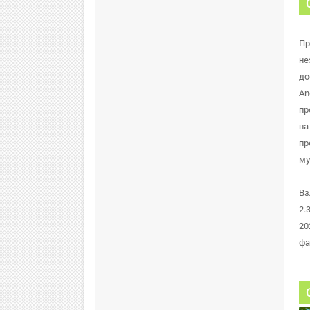
Пр
не
до
An
пр
на
пр
му
Вз
2.
20
фа