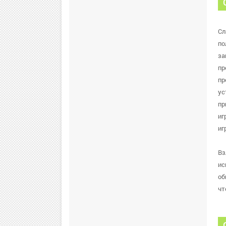
Сл
по
за
пр
пр
ус
пр
иг
иг
Вз
ис
об
чт