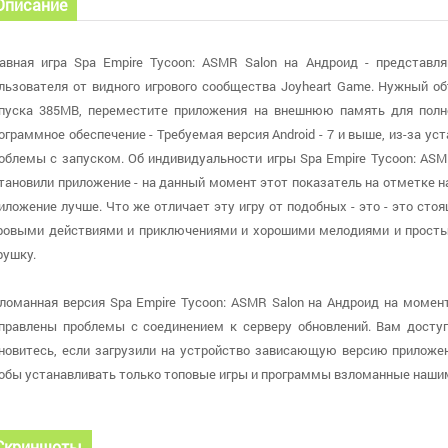
Описание
авная игра Spa Empire Tycoon: ASMR Salon на Андроид - представл
льзователя от видного игрового сообщества Joyheart Game. Нужный о
пуска 385MB, переместите приложения на внешнюю память для полно
ограммное обеспечение - Требуемая версия Android - 7 и выше, из-за у
облемы с запуском. Об индивидуальности игры Spa Empire Tycoon: ASM
тановили приложение - на данный момент этот показатель на отметке н
иложение лучше. Что же отличает эту игру от подобных - это - это сто
ровыми действиями и приключениями и хорошими мелодиями и прост
рушку.
ломанная версия Spa Empire Tycoon: ASMR Salon на Андроид на момент 
правлены проблемы с соединением к серверу обновлений. Вам доступн
новитесь, если загрузили на устройство зависающую версию приложен
обы устанавливать только топовые игры и программы взломанные наши
Скриншоты