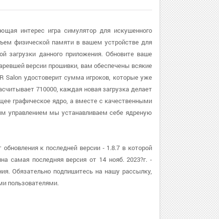
яющая интерес игра симулятор для искушенного
бъем физической памяти в вашем устройстве для
й загрузки данного приложения. Обновите ваше
старевшей версии прошивки, вам обеспечены всякие
R Salon удостоверит сумма игроков, которые уже
асчитывает 710000, каждая новая загрузка делает
ящее графическое ядро, а вместе с качественными
ым управлением мы устанавливаем себе ядреную
обновления к последней версии - 1.8.7 в которой
а самая последняя версия от 14 нояб. 2023?г. -
ия. Обязательно подпишитесь на нашу рассылку,
ми пользователями.