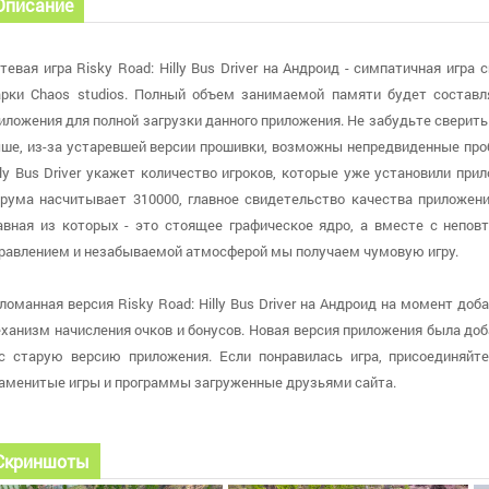
Описание
тевая игра Risky Road: Hilly Bus Driver на Андроид - симпатичная игр
рки Chaos studios. Полный объем занимаемой памяти будет составл
иложения для полной загрузки данного приложения. Не забудьте сверить 
ше, из-за устаревшей версии прошивки, возможны непредвиденные проб
lly Bus Driver укажет количество игроков, которые уже установили при
рума насчитывает 310000, главное свидетельство качества приложени
авная из которых - это стоящее графическое ядро, а вместе с неп
равлением и незабываемой атмосферой мы получаем чумовую игру.
ломанная версия Risky Road: Hilly Bus Driver на Андроид на момент доба
ханизм начисления очков и бонусов. Новая версия приложения была добав
с старую версию приложения. Если понравилась игра, присоединяйт
аменитые игры и программы загруженные друзьями сайта.
Скриншоты