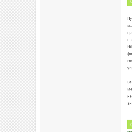
Пу
ма
пр
вы
Hi
фо
гл
уп
Вз
ме
на
зн