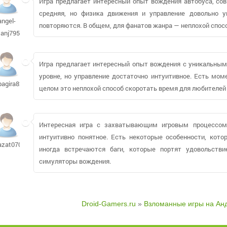
Игра предлагает интересный опыт вождения автобуса, со
средняя, но физика движения и управление довольно у
angel-
повторяются. В общем, для фанатов жанра — неплохой спос
tanj795
Игра предлагает интересный опыт вождения с уникальным
уровне, но управление достаточно интуитивное. Есть мом
bagira829
целом это неплохой способ скоротать время для любителей
Интересная игра с захватывающим игровым процессом.
интуитивно понятное. Есть некоторые особенности, кот
azat070588
иногда встречаются баги, которые портят удовольстви
симуляторы вождения.
Droid-Gamers.ru
»
Взломанные игры на Ан