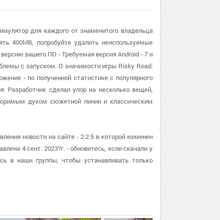
а симулятор для каждого от знаменитого владельца
ять 400MB, попробуйте удалить неиспользуемые
версию вашего ПО - Требуемая версия Android - 7 и
лемы с запуском. О значимости игры Risky Road:
ложение - по полученной статистике с популярного
я. Разработчик сделал упор на несколько вещей,
овторимым духом сюжетной линии и классическим
вления новости на сайте - 2.2.5 в которой изменен
лена 4 сент. 2023?г. - обновитесь, если скачали у
есь в наши группы, чтобы устанавливать только