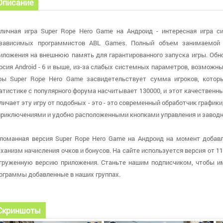
Описание
личная игра Super Rope Hero Game на Андроид - интересная игра с
зависимых программистов ABL Games. Полный объем занимаемой 
иложения на внешнюю память для гарантированного запуска игры. Обн
рсия Android - 6 и выше, из-за слабых системных параметров, возмож
ры Super Rope Hero Game засвидетельствует сумма игроков, котор
атистике с популярного форума насчитывает 130000, и этот качественн
личает эту игру от подобных - это - это современный обработчик графи
приключениями и удобно расположенными кнопками управления и заводн
ломанная версия Super Rope Hero Game на Андроид на момент добавле
ханизм начисления очков и бонусов. На сайте используется версия от 11 
груженную версию приложения. Станьте нашим подписчиком, чтобы и
ограммы добавленные в наших группах.
Скриншоты