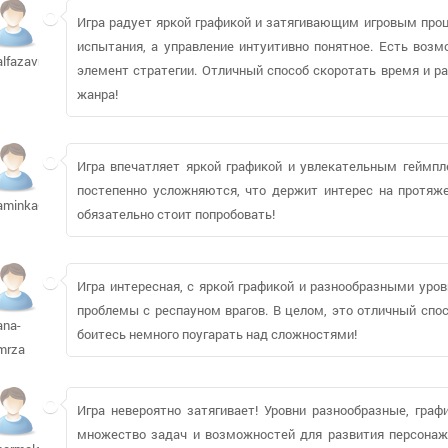
Игра радует яркой графикой и затягивающим игровым про
испытания, а управление интуитивно понятное. Есть возм
alfazavr9
элемент стратегии. Отличный способ скоротать время и 
жанра!
Игра впечатляет яркой графикой и увлекательным геймпле
постепенно усложняются, что держит интерес на протяж
aminka65
обязательно стоит попробовать!
Игра интересная, с яркой графикой и разнообразными уров
проблемы с респауном врагов. В целом, это отличный спос
ana-
боитесь немного поугарать над сложностями!
mrza
Игра невероятно затягивает! Уровни разнообразные, граф
множество задач и возможностей для развития персонажа