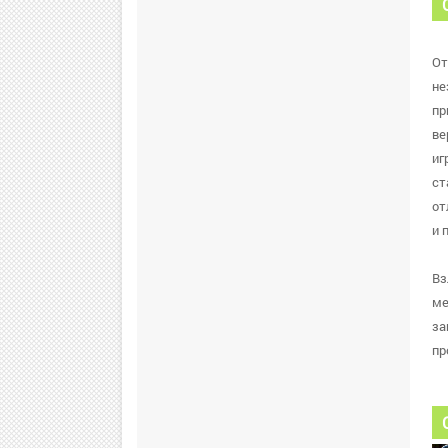
От
не
пр
ве
иг
ст
от
и 
Вз
ме
за
пр