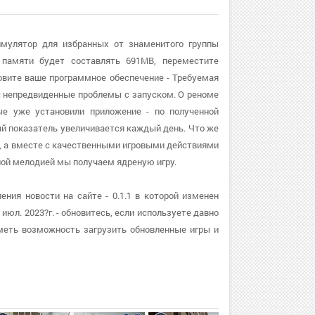
имулятор для избранных от знаменитого группы
памяти будет составлять 691MB, переместите
овите ваше программное обеспечение - Требуемая
ны непредвиденные проблемы с запуском. О реноме
ые уже установили приложение - по полученной
ый показатель увеличивается каждый день. Что же
ки, а вместе с качественными игровыми действиями
ой мелодией мы получаем ядреную игру.
ния новости на сайте - 0.1.1 в которой изменен
июл. 2023?г. - обновитесь, если используете давно
меть возможность загрузить обновленные игры и